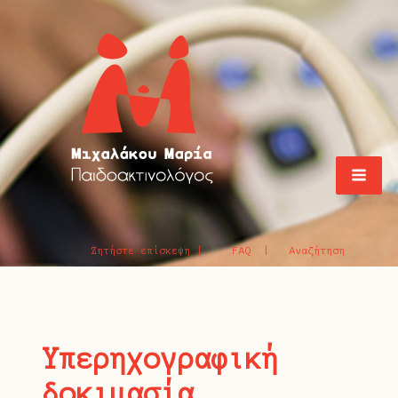
Ζητήστε επίσκεψη |
FAQ |
Αναζήτηση
Υπερηχογραφική
δοκιμασία