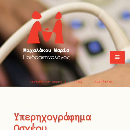
Ζητήστε επίσκεψη |
FAQ |
Αναζήτηση
Υπερηχογράφημα
Οσχέου