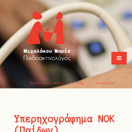
Ζητήστε επίσκεψη |
FAQ |
Αναζήτηση
Υπερηχογράφημα ΝΟΚ
(Παίδων)