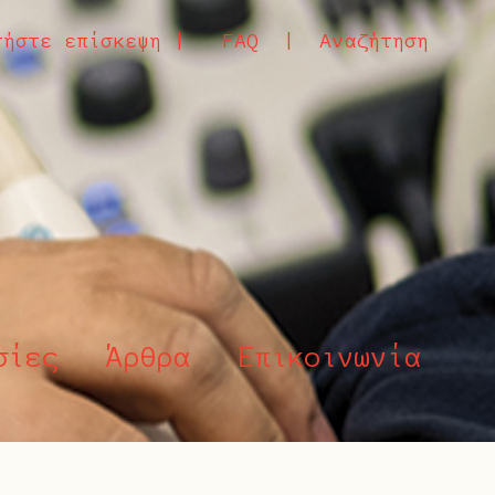
τήστε επίσκεψη |
FAQ |
Αναζήτηση
σίες
Άρθρα
Επικοινωνία