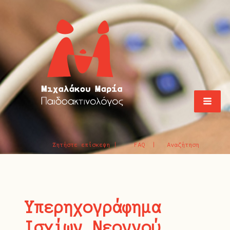
Ζητήστε επίσκεψη |
FAQ |
Αναζήτηση
Υπερηχογράφημα
Ισχίων Νεογνού