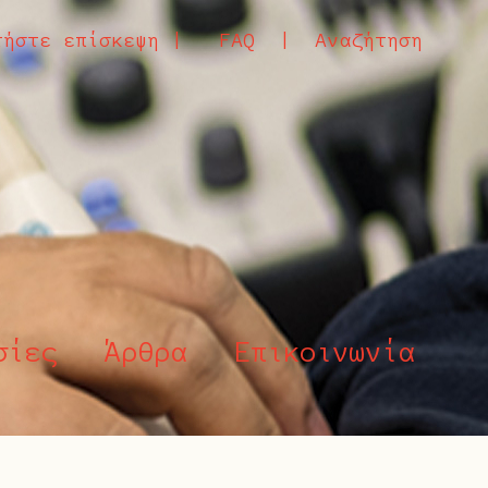
τήστε επίσκεψη |
FAQ |
Αναζήτηση
σίες
Άρθρα
Επικοινωνία